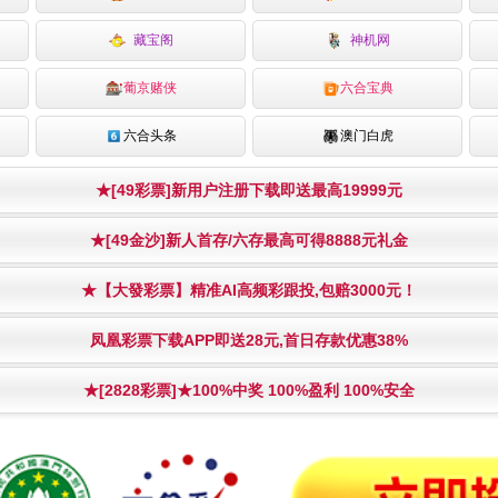
藏宝阁
神机网
葡京赌侠
六合宝典
六合头条
澳门白虎
★[49彩票]新用户注册下载即送最高19999元
★[49金沙]新人首存/六存最高可得8888元礼金
★【大發彩票】精准AI高频彩跟投,包赔3000元！
凤凰彩票下载APP即送28元,首日存款优惠38%
★[2828彩票]★100%中奖 100%盈利 100%安全