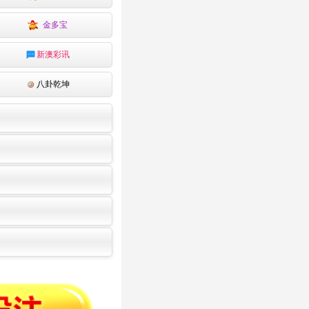
金多宝
新澳彩讯
八卦乾坤