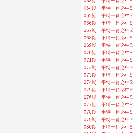
063期：平特一肖必中$
064期：平特一肖必中$
065期：平特一肖必中$
066期：平特一肖必中$
067期：平特一肖必中$
068期：平特一肖必中$
069期：平特一肖必中$
070期：平特一肖必中$
071期：平特一肖必中$
072期：平特一肖必中$
073期：平特一肖必中$
074期：平特一肖必中$
075期：平特一肖必中$
076期：平特一肖必中$
077期：平特一肖必中$
078期：平特一肖必中$
079期：平特一肖必中$
080期：平特一肖必中$