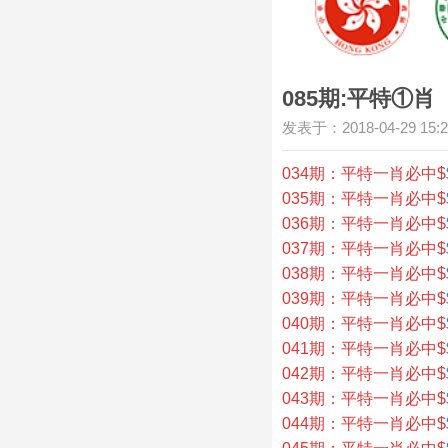
085期:平特①肖
发表于：2018-04-29 15:2
034期：平特一肖必中$
035期：平特一肖必中$
036期：平特一肖必中$
037期：平特一肖必中$
038期：平特一肖必中$
039期：平特一肖必中$
040期：平特一肖必中$
041期：平特一肖必中$
042期：平特一肖必中$
043期：平特一肖必中$
044期：平特一肖必中$