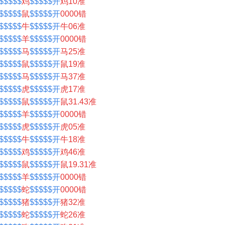
$$$$$
鸡
$$$$$开
鸡10准
$$$$$
鼠
$$$$$开
0000错
$$$$$
牛
$$$$$开
牛06准
$$$$$
羊
$$$$$开
0000错
$$$$$
马
$$$$$开
马25准
$$$$$
鼠
$$$$$开
鼠19准
$$$$$
马
$$$$$开
马37准
$$$$$
虎
$$$$$开
虎17准
$$$$$
鼠
$$$$$开
鼠31.43准
$$$$$
羊
$$$$$开
0000错
$$$$$
虎
$$$$$开
虎05准
$$$$$
牛
$$$$$开
牛18准
$$$$$
鸡
$$$$$开
鸡46准
$$$$$
鼠
$$$$$开
鼠19.31准
$$$$$
羊
$$$$$开
0000错
$$$$$
蛇
$$$$$开
0000错
$$$$$
猪
$$$$$开
猪32准
$$$$$
蛇
$$$$$开
蛇26准