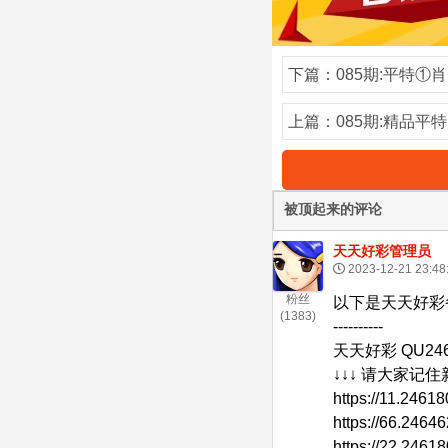
下篇：
085期:平特①
上篇：
085期:精品平