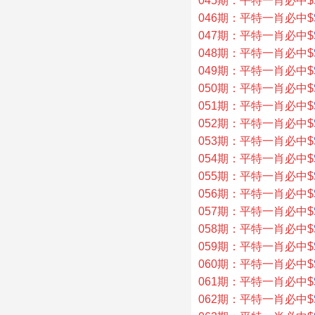
045期：平特一肖必中$
046期：平特一肖必中$
047期：平特一肖必中$
048期：平特一肖必中$
049期：平特一肖必中$
050期：平特一肖必中$
051期：平特一肖必中$
052期：平特一肖必中$
053期：平特一肖必中$
054期：平特一肖必中$
055期：平特一肖必中$
056期：平特一肖必中$
057期：平特一肖必中$
058期：平特一肖必中$
059期：平特一肖必中$
060期：平特一肖必中$
061期：平特一肖必中$
062期：平特一肖必中$