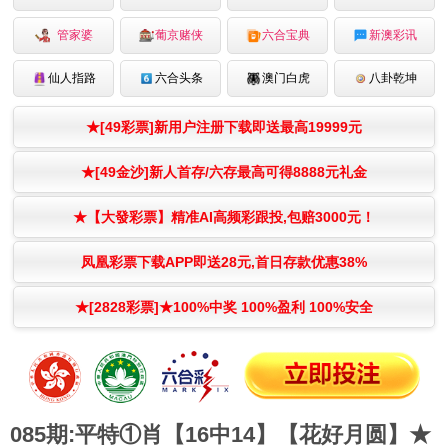
管家婆
葡京赌侠
六合宝典
新澳彩讯
仙人指路
六合头条
澳门白虎
八卦乾坤
★[49彩票]新用户注册下载即送最高19999元
★[49金沙]新人首存/六存最高可得8888元礼金
★【大發彩票】精准AI高频彩跟投,包赔3000元！
凤凰彩票下载APP即送28元,首日存款优惠38%
★[2828彩票]★100%中奖 100%盈利 100%安全
085期:平特①肖【16中14】【花好月圆】★