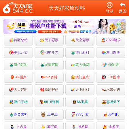
天天好彩原创料
登录
返回
特区总站
天下彩票
天空彩票
2028娱乐
手机开奖
48K开奖
澳门彩料
澳门图库
澳门好彩
老澳官网
黄大仙网
49彩票
49图库
9b资料
澳门赢彩
118图库
天天好彩
嬴彩吧站
天下彩料
水果奶奶
澳门平特
8818资料
66宝典
惠泽天下
综合资料
王中王
777开奖
66导航
六合皇
藏宝阁
神机网
金多宝